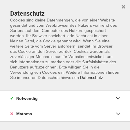
×
Datenschutz
Cookies sind kleine Datenmengen, die von einer Website
gesendet und vom Webbrowser des Nutzers während des
Surfens auf dem Computer des Nutzers gespeichert
Zum Hauptinhalt springen
Sie sind hier:
werden. Ihr Browser speichert jede Nachricht in einer
Dozenten
kleinen Datei, die Cookie genannt wird. Wenn Sie eine
weitere Seite vom Server anfordern, sendet Ihr Browser
das Cookie an den Server zurück. Cookies wurden als
zuverlässiger Mechanismus für Websites entwickelt, um
Der Dozent konnte leider nicht gefunden
sich Informationen zu merken oder die Surfaktivitäten des
Benutzers aufzuzeichnen. Bitte willigen Sie in die
werden
Verwendung von Cookies ein. Weitere Informationen finden
Sie in unseren Datenschutzhinweisen.
Datenschutz
AGB
Notwendig
Impressum
Matomo
Datenschutzerklärung
Widerruf