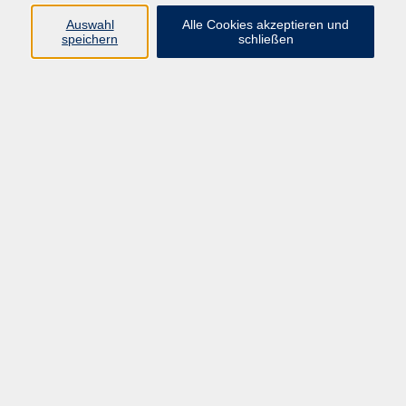
Auswahl
Alle Cookies akzeptieren und
speichern
schließen
Programm
Gesellschaft und Kultur
Pädagogik, Familie & Älterwerden
Gesundheit
Sprachen & Länder
Beruf & Wirtschaft
Digitale Medien
Volkshochschule Münster
Aegidiistraße 70
48143 Münster