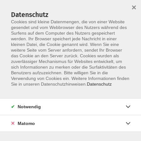
×
Datenschutz
Cookies sind kleine Datenmengen, die von einer Website
gesendet und vom Webbrowser des Nutzers während des
Surfens auf dem Computer des Nutzers gespeichert
Zum Hauptinhalt springen
Sie sind hier:
werden. Ihr Browser speichert jede Nachricht in einer
Dozenten
kleinen Datei, die Cookie genannt wird. Wenn Sie eine
weitere Seite vom Server anfordern, sendet Ihr Browser
das Cookie an den Server zurück. Cookies wurden als
zuverlässiger Mechanismus für Websites entwickelt, um
Der Dozent konnte leider nicht gefunden
sich Informationen zu merken oder die Surfaktivitäten des
Benutzers aufzuzeichnen. Bitte willigen Sie in die
werden
Verwendung von Cookies ein. Weitere Informationen finden
Sie in unseren Datenschutzhinweisen.
Datenschutz
AGB
Notwendig
Impressum
Matomo
Datenschutzerklärung
Widerruf