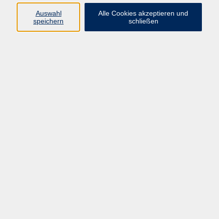
Auswahl
Alle Cookies akzeptieren und
speichern
schließen
Programm
Gesellschaft und Kultur
Pädagogik, Familie & Älterwerden
Gesundheit
Sprachen & Länder
Beruf & Wirtschaft
Digitale Medien
Volkshochschule Münster
Aegidiistraße 70
48143 Münster