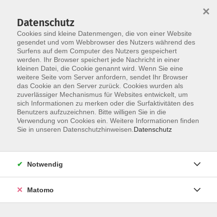
×
Datenschutz
Cookies sind kleine Datenmengen, die von einer Website
gesendet und vom Webbrowser des Nutzers während des
Surfens auf dem Computer des Nutzers gespeichert
Zum Hauptinhalt springen
Sie sind hier:
werden. Ihr Browser speichert jede Nachricht in einer
Dozenten
kleinen Datei, die Cookie genannt wird. Wenn Sie eine
weitere Seite vom Server anfordern, sendet Ihr Browser
das Cookie an den Server zurück. Cookies wurden als
Burwinkel, Lea
zuverlässiger Mechanismus für Websites entwickelt, um
sich Informationen zu merken oder die Surfaktivitäten des
Benutzers aufzuzeichnen. Bitte willigen Sie in die
Verwendung von Cookies ein. Weitere Informationen finden
Sie in unseren Datenschutzhinweisen.
Datenschutz
Vinyasa Yoga Flow für den Rücken
Di. 22.09.2026 17:45
Münster
Notwendig
Matomo
Vinyasa Yoga Flow für den Rücken