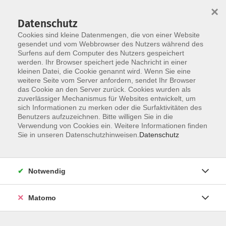
×
Datenschutz
Cookies sind kleine Datenmengen, die von einer Website
gesendet und vom Webbrowser des Nutzers während des
Surfens auf dem Computer des Nutzers gespeichert
Zum Hauptinhalt springen
Sie sind hier:
werden. Ihr Browser speichert jede Nachricht in einer
Dozenten
kleinen Datei, die Cookie genannt wird. Wenn Sie eine
weitere Seite vom Server anfordern, sendet Ihr Browser
das Cookie an den Server zurück. Cookies wurden als
Grotenburg, Lea
zuverlässiger Mechanismus für Websites entwickelt, um
sich Informationen zu merken oder die Surfaktivitäten des
Benutzers aufzuzeichnen. Bitte willigen Sie in die
Verwendung von Cookies ein. Weitere Informationen finden
Sie in unseren Datenschutzhinweisen.
Datenschutz
Stressmanagement und Resilienz im
Berufsalltag
Di. 13.10.2026 18:30
Notwendig
Münster
Matomo