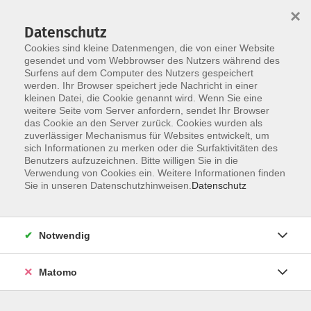
×
Datenschutz
Cookies sind kleine Datenmengen, die von einer Website
gesendet und vom Webbrowser des Nutzers während des
Surfens auf dem Computer des Nutzers gespeichert
Zum Hauptinhalt springen
Sie sind hier:
werden. Ihr Browser speichert jede Nachricht in einer
Dozenten
kleinen Datei, die Cookie genannt wird. Wenn Sie eine
weitere Seite vom Server anfordern, sendet Ihr Browser
das Cookie an den Server zurück. Cookies wurden als
Engelage, Jutta
zuverlässiger Mechanismus für Websites entwickelt, um
sich Informationen zu merken oder die Surfaktivitäten des
Benutzers aufzuzeichnen. Bitte willigen Sie in die
Verwendung von Cookies ein. Weitere Informationen finden
Sie in unseren Datenschutzhinweisen.
Datenschutz
Malerische Flora
Fr. 16.04.2027 17:00
Münster
Notwendig
Matomo