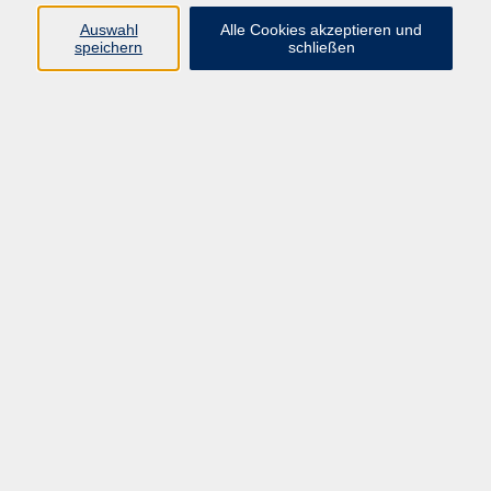
zurück zur Übersicht
Auswahl
Alle Cookies akzeptieren und
speichern
schließen
AGB
Impressum
Datenschutzerklärung
Widerruf
Programm
Gesellschaft und Kultur
Pädagogik, Familie & Älterwerden
Gesundheit
Sprachen & Länder
Beruf & Wirtschaft