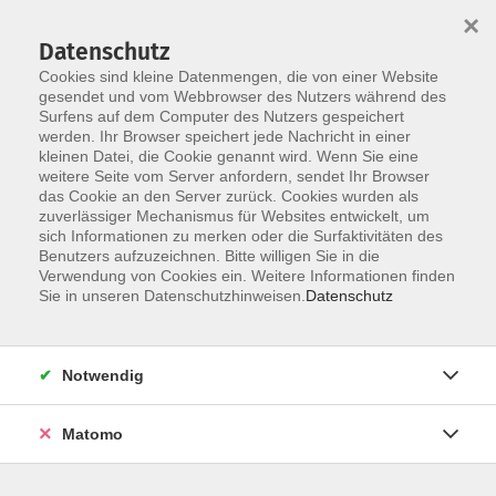
×
Datenschutz
Cookies sind kleine Datenmengen, die von einer Website
gesendet und vom Webbrowser des Nutzers während des
Surfens auf dem Computer des Nutzers gespeichert
Zum Hauptinhalt springen
Sie sind hier:
werden. Ihr Browser speichert jede Nachricht in einer
Dozenten
kleinen Datei, die Cookie genannt wird. Wenn Sie eine
weitere Seite vom Server anfordern, sendet Ihr Browser
das Cookie an den Server zurück. Cookies wurden als
Hillmann, Guido
zuverlässiger Mechanismus für Websites entwickelt, um
sich Informationen zu merken oder die Surfaktivitäten des
Benutzers aufzuzeichnen. Bitte willigen Sie in die
Verwendung von Cookies ein. Weitere Informationen finden
Sie in unseren Datenschutzhinweisen.
Datenschutz
Erste Schritte mit dem Android Smartphone
Sa. 26.09.2026 09:30
Münster
Notwendig
Matomo
Microsoft OneNote – Digitale Notizen wie ein