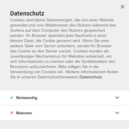
×
Datenschutz
Cookies sind kleine Datenmengen, die von einer Website
gesendet und vom Webbrowser des Nutzers während des
Surfens auf dem Computer des Nutzers gespeichert
Zum Hauptinhalt springen
Sie sind hier:
werden. Ihr Browser speichert jede Nachricht in einer
Dozenten
kleinen Datei, die Cookie genannt wird. Wenn Sie eine
weitere Seite vom Server anfordern, sendet Ihr Browser
das Cookie an den Server zurück. Cookies wurden als
Schmidtke, Eva
zuverlässiger Mechanismus für Websites entwickelt, um
sich Informationen zu merken oder die Surfaktivitäten des
Benutzers aufzuzeichnen. Bitte willigen Sie in die
Verwendung von Cookies ein. Weitere Informationen finden
Sie in unseren Datenschutzhinweisen.
Datenschutz
Neugier als Lebenselexier / Teil 1
Mo. 07.09.2026 10:00
Münster
Notwendig
Matomo
vhs-Schreibwerkstatt: