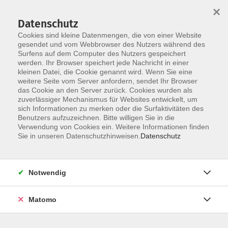
×
Datenschutz
Cookies sind kleine Datenmengen, die von einer Website
gesendet und vom Webbrowser des Nutzers während des
Surfens auf dem Computer des Nutzers gespeichert
Zum Hauptinhalt springen
Sie sind hier:
werden. Ihr Browser speichert jede Nachricht in einer
Dozenten
kleinen Datei, die Cookie genannt wird. Wenn Sie eine
weitere Seite vom Server anfordern, sendet Ihr Browser
das Cookie an den Server zurück. Cookies wurden als
Sprotte, Clara
zuverlässiger Mechanismus für Websites entwickelt, um
sich Informationen zu merken oder die Surfaktivitäten des
Benutzers aufzuzeichnen. Bitte willigen Sie in die
Verwendung von Cookies ein. Weitere Informationen finden
Sie in unseren Datenschutzhinweisen.
Datenschutz
Grundlagenkurs Scrum - Agile
Projektdurchführung für die Praxis
Mo. 07.06.2027 09:00
Notwendig
Münster
Matomo