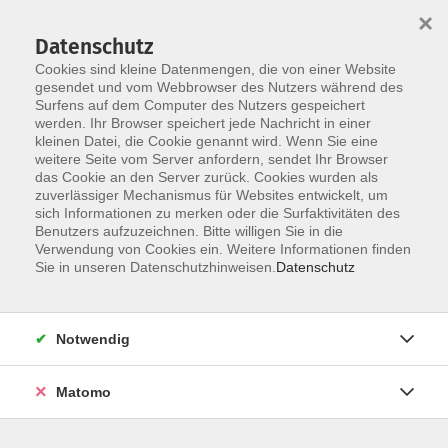
×
Datenschutz
Cookies sind kleine Datenmengen, die von einer Website
gesendet und vom Webbrowser des Nutzers während des
Surfens auf dem Computer des Nutzers gespeichert
Zum Hauptinhalt springen
Sie sind hier:
werden. Ihr Browser speichert jede Nachricht in einer
Dozenten
kleinen Datei, die Cookie genannt wird. Wenn Sie eine
weitere Seite vom Server anfordern, sendet Ihr Browser
das Cookie an den Server zurück. Cookies wurden als
Zopes, Birgit
zuverlässiger Mechanismus für Websites entwickelt, um
sich Informationen zu merken oder die Surfaktivitäten des
Benutzers aufzuzeichnen. Bitte willigen Sie in die
Verwendung von Cookies ein. Weitere Informationen finden
Sie in unseren Datenschutzhinweisen.
Datenschutz
Eltern-Baby-Gruppen - Hiltrup
Mi. 09.09.2026 09:00
Münster
Notwendig
Matomo
Eltern-Baby-Gruppen - Hiltrup