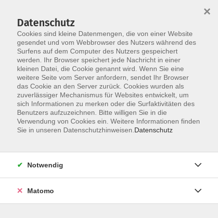
×
Datenschutz
Cookies sind kleine Datenmengen, die von einer Website
gesendet und vom Webbrowser des Nutzers während des
Surfens auf dem Computer des Nutzers gespeichert
Zum Hauptinhalt springen
Sie sind hier:
werden. Ihr Browser speichert jede Nachricht in einer
Dozenten
kleinen Datei, die Cookie genannt wird. Wenn Sie eine
weitere Seite vom Server anfordern, sendet Ihr Browser
das Cookie an den Server zurück. Cookies wurden als
Remme, Anne
zuverlässiger Mechanismus für Websites entwickelt, um
sich Informationen zu merken oder die Surfaktivitäten des
Benutzers aufzuzeichnen. Bitte willigen Sie in die
Verwendung von Cookies ein. Weitere Informationen finden
Sie in unseren Datenschutzhinweisen.
Datenschutz
Was bleibt, was geht, was kommt? Vorbereitung
auf den Ruhestand
Di. 27.10.2026 10:00
Notwendig
Münster
Matomo