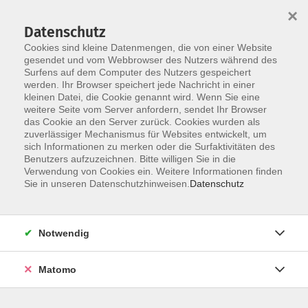
×
Datenschutz
Cookies sind kleine Datenmengen, die von einer Website
gesendet und vom Webbrowser des Nutzers während des
Surfens auf dem Computer des Nutzers gespeichert
Zum Hauptinhalt springen
Sie sind hier:
werden. Ihr Browser speichert jede Nachricht in einer
Dozenten
kleinen Datei, die Cookie genannt wird. Wenn Sie eine
weitere Seite vom Server anfordern, sendet Ihr Browser
das Cookie an den Server zurück. Cookies wurden als
Capdevielle, Ana María
zuverlässiger Mechanismus für Websites entwickelt, um
sich Informationen zu merken oder die Surfaktivitäten des
Benutzers aufzuzeichnen. Bitte willigen Sie in die
Verwendung von Cookies ein. Weitere Informationen finden
Sie in unseren Datenschutzhinweisen.
Datenschutz
Spanisch Aufbaustufe A2 Teil 1
Mo. 21.09.2026 18:00
Münster
Notwendig
Matomo
Spanisch Fortgeschrittene B1 Teil 3