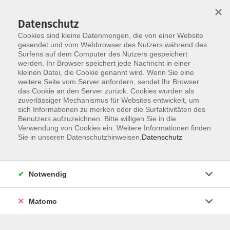
×
Datenschutz
Cookies sind kleine Datenmengen, die von einer Website
gesendet und vom Webbrowser des Nutzers während des
Surfens auf dem Computer des Nutzers gespeichert
Zum Hauptinhalt springen
Sie sind hier:
werden. Ihr Browser speichert jede Nachricht in einer
Dozenten
kleinen Datei, die Cookie genannt wird. Wenn Sie eine
weitere Seite vom Server anfordern, sendet Ihr Browser
das Cookie an den Server zurück. Cookies wurden als
Gedack, Dr. Agnieszka
zuverlässiger Mechanismus für Websites entwickelt, um
sich Informationen zu merken oder die Surfaktivitäten des
Benutzers aufzuzeichnen. Bitte willigen Sie in die
Verwendung von Cookies ein. Weitere Informationen finden
Sie in unseren Datenschutzhinweisen.
Datenschutz
Lesen und Schreiben für Menschen mit
Mi. 02.09.2026 16:15
Münster
Notwendig
Matomo