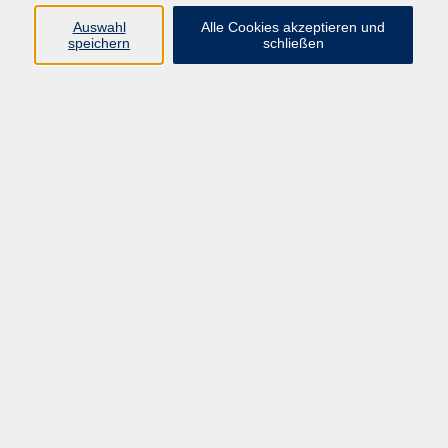
zurück zur Übersicht
Auswahl
Alle Cookies akzeptieren und
speichern
schließen
AGB
Impressum
Datenschutzerklärung
Widerruf
Programm
Gesellschaft und Kultur
Pädagogik, Familie & Älterwerden
Gesundheit
Sprachen & Länder
Beruf & Wirtschaft