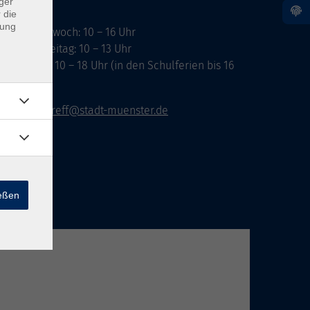
ger
 die
dung
ontag, Mittwoch: 10 – 16 Uhr
ienstag, Freitag: 10 – 13 Uhr
onnerstag: 10 – 18 Uhr (in den Schulferien bis 16
hr)
vhs-infotreff@stadt-muenster.de
ießen