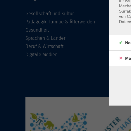
Ihr Br
Mechan
Surfak
Gesellschaft und Kultur
von Co
Pädagogik, Familie & Älterwerden
Daten
Gesundheit
Sprachen & Länder
No
Beruf & Wirtschaft
Digitale Medien
Ma