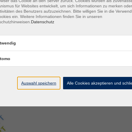
owser das Cookie an den Server zurück. Cookies wurden als zuverlässi
ismus für Websites entwickelt, um sich Informationen zu merken oder
tivitäten des Benutzers aufzuzeichnen. Bitte willigen Sie in die Verwen
Aegidiistraße 70
M
okies ein. Weitere Informationen finden Sie in unseren
48143 Münster
D
schutzhinweisen.
Datenschutz
D
Tel. 02 51/4 92-43 21
U
vhs@stadt-muenster.de
Lage im Stadtplan
twendig
tomo
Auswahl speichern
Alle Cookies akzeptieren und schl