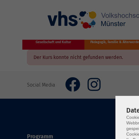
Zum Hauptinhalt springen
Gesellschaft und Kultur
Pädagogik, Familie & Älterwerd
Der Kurs konnte nicht gefunden werden.
Social Media
Dat
Cookie
Webbr
gespei
Cookie
Programm