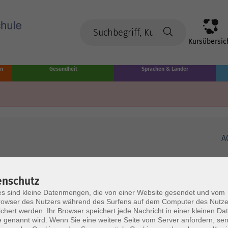
Kursübersic
en
Gesundheit
Sprachen & Länder
A
enschutz
s sind kleine Datenmengen, die von einer Website gesendet und vom
owser des Nutzers während des Surfens auf dem Computer des Nutze
chert werden. Ihr Browser speichert jede Nachricht in einer kleinen Dat
 genannt wird. Wenn Sie eine weitere Seite vom Server anfordern, se
Volkshochschule Münster
Ö