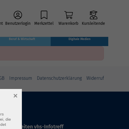
ht
Benutzerlogin
Merkzettel
Warenkorb
Kursleitende
Beruf & Wirtschaft
Digitale Medien
GB
Impressum
Datenschutzerklärung
Widerruf
×
rs
ei, die
ndet
ffnungszeiten vhs-Infotreff