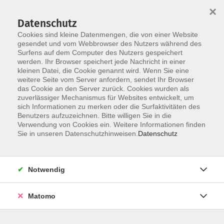
×
Datenschutz
Cookies sind kleine Datenmengen, die von einer Website
gesendet und vom Webbrowser des Nutzers während des
Surfens auf dem Computer des Nutzers gespeichert
Zum Hauptinhalt springen
werden. Ihr Browser speichert jede Nachricht in einer
Der Kurs konnte nicht gefunden werden.
kleinen Datei, die Cookie genannt wird. Wenn Sie eine
weitere Seite vom Server anfordern, sendet Ihr Browser
das Cookie an den Server zurück. Cookies wurden als
zuverlässiger Mechanismus für Websites entwickelt, um
AGB
sich Informationen zu merken oder die Surfaktivitäten des
Impressum
Benutzers aufzuzeichnen. Bitte willigen Sie in die
Verwendung von Cookies ein. Weitere Informationen finden
Datenschutzerklärung
Sie in unseren Datenschutzhinweisen.
Datenschutz
Widerruf
Notwendig
Matomo
Programm
Gesellschaft und Kultur