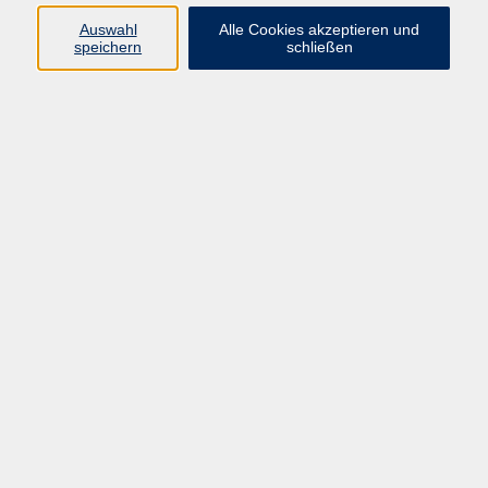
Pädagogik, Familie & Älterwerden
Auswahl
Alle Cookies akzeptieren und
speichern
schließen
Gesundheit
Sprachen & Länder
Beruf & Wirtschaft
Digitale Medien
Volkshochschule Münster
Aegidiistraße 70
48143 Münster
Tel. 02 51/4 92-43 21
vhs@stadt-muenster.de
Lage im Stadtplan