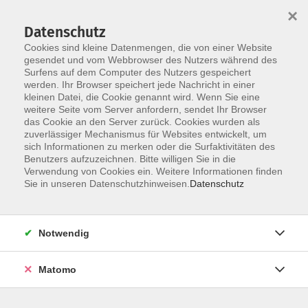
×
Datenschutz
Cookies sind kleine Datenmengen, die von einer Website
gesendet und vom Webbrowser des Nutzers während des
Surfens auf dem Computer des Nutzers gespeichert
Zum Hauptinhalt springen
werden. Ihr Browser speichert jede Nachricht in einer
Der Kurs konnte nicht gefunden werden.
kleinen Datei, die Cookie genannt wird. Wenn Sie eine
weitere Seite vom Server anfordern, sendet Ihr Browser
das Cookie an den Server zurück. Cookies wurden als
zuverlässiger Mechanismus für Websites entwickelt, um
AGB
sich Informationen zu merken oder die Surfaktivitäten des
Impressum
Benutzers aufzuzeichnen. Bitte willigen Sie in die
Verwendung von Cookies ein. Weitere Informationen finden
Datenschutzerklärung
Sie in unseren Datenschutzhinweisen.
Datenschutz
Widerruf
Notwendig
Matomo
Programm
Gesellschaft und Kultur