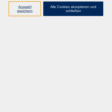
Pädagogik, Familie & Älterwerden
Auswahl
Alle Cookies akzeptieren und
speichern
schließen
Gesundheit
Sprachen & Länder
Beruf & Wirtschaft
Digitale Medien
Volkshochschule Münster
Aegidiistraße 70
48143 Münster
Tel. 02 51/4 92-43 21
vhs@stadt-muenster.de
Lage im Stadtplan