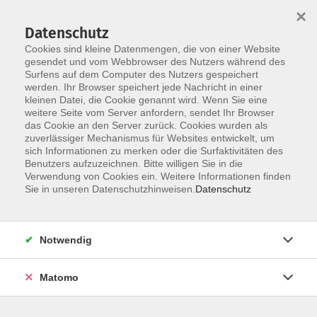
×
Datenschutz
Cookies sind kleine Datenmengen, die von einer Website
gesendet und vom Webbrowser des Nutzers während des
Surfens auf dem Computer des Nutzers gespeichert
Zum Hauptinhalt springen
werden. Ihr Browser speichert jede Nachricht in einer
Der Kurs konnte nicht gefunden werden.
kleinen Datei, die Cookie genannt wird. Wenn Sie eine
weitere Seite vom Server anfordern, sendet Ihr Browser
das Cookie an den Server zurück. Cookies wurden als
zuverlässiger Mechanismus für Websites entwickelt, um
AGB
sich Informationen zu merken oder die Surfaktivitäten des
Impressum
Benutzers aufzuzeichnen. Bitte willigen Sie in die
Verwendung von Cookies ein. Weitere Informationen finden
Datenschutzerklärung
Sie in unseren Datenschutzhinweisen.
Datenschutz
Widerruf
Notwendig
Matomo
Programm
Gesellschaft und Kultur