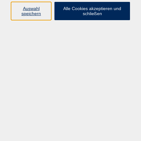
Pädagogik, Familie & Älterwerden
Auswahl
Alle Cookies akzeptieren und
speichern
schließen
Gesundheit
Sprachen & Länder
Beruf & Wirtschaft
Digitale Medien
Volkshochschule Münster
Aegidiistraße 70
48143 Münster
Tel. 02 51/4 92-43 21
vhs@stadt-muenster.de
Lage im Stadtplan