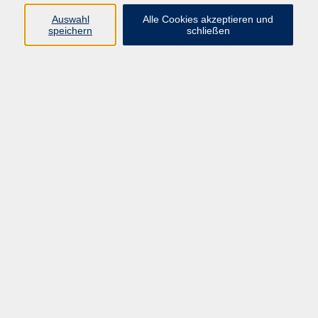
Pädagogik, Familie & Älterwerden
Auswahl
Alle Cookies akzeptieren und
speichern
schließen
Gesundheit
Sprachen & Länder
Beruf & Wirtschaft
Digitale Medien
Volkshochschule Münster
Aegidiistraße 70
48143 Münster
Tel. 02 51/4 92-43 21
vhs@stadt-muenster.de
Lage im Stadtplan