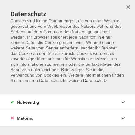
×
Datenschutz
Cookies sind kleine Datenmengen, die von einer Website
gesendet und vom Webbrowser des Nutzers während des
Surfens auf dem Computer des Nutzers gespeichert
Zum Hauptinhalt springen
werden. Ihr Browser speichert jede Nachricht in einer
Der Kurs konnte nicht gefunden werden.
kleinen Datei, die Cookie genannt wird. Wenn Sie eine
weitere Seite vom Server anfordern, sendet Ihr Browser
das Cookie an den Server zurück. Cookies wurden als
zuverlässiger Mechanismus für Websites entwickelt, um
AGB
sich Informationen zu merken oder die Surfaktivitäten des
Impressum
Benutzers aufzuzeichnen. Bitte willigen Sie in die
Verwendung von Cookies ein. Weitere Informationen finden
Datenschutzerklärung
Sie in unseren Datenschutzhinweisen.
Datenschutz
Widerruf
Notwendig
Matomo
Programm
Gesellschaft und Kultur