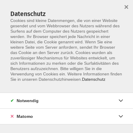
×
Datenschutz
Cookies sind kleine Datenmengen, die von einer Website
gesendet und vom Webbrowser des Nutzers während des
Surfens auf dem Computer des Nutzers gespeichert
Zum Hauptinhalt springen
werden. Ihr Browser speichert jede Nachricht in einer
Der Kurs konnte nicht gefunden werden.
kleinen Datei, die Cookie genannt wird. Wenn Sie eine
weitere Seite vom Server anfordern, sendet Ihr Browser
das Cookie an den Server zurück. Cookies wurden als
zuverlässiger Mechanismus für Websites entwickelt, um
AGB
sich Informationen zu merken oder die Surfaktivitäten des
Impressum
Benutzers aufzuzeichnen. Bitte willigen Sie in die
Verwendung von Cookies ein. Weitere Informationen finden
Datenschutzerklärung
Sie in unseren Datenschutzhinweisen.
Datenschutz
Widerruf
Notwendig
Matomo
Programm
Gesellschaft und Kultur