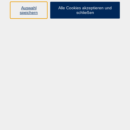
Pädagogik, Familie & Älterwerden
Auswahl
Alle Cookies akzeptieren und
speichern
schließen
Gesundheit
Sprachen & Länder
Beruf & Wirtschaft
Digitale Medien
Volkshochschule Münster
Aegidiistraße 70
48143 Münster
Tel. 02 51/4 92-43 21
vhs@stadt-muenster.de
Lage im Stadtplan