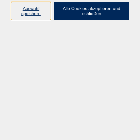
muenster.de
Auswahl
Alle Cookies akzeptieren und
speichern
schließen
Ergebnisse filtern
Griechisch B1
Mo. 21.09.2026 19:00
Online-Veranstaltung
Griechisch 1 (A1.1)
Di. 22.09.2026 16:00
Online-Veranstaltung