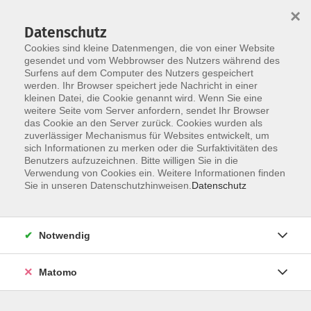
×
Datenschutz
Cookies sind kleine Datenmengen, die von einer Website
gesendet und vom Webbrowser des Nutzers während des
Surfens auf dem Computer des Nutzers gespeichert
Zum Hauptinhalt springen
werden. Ihr Browser speichert jede Nachricht in einer
kleinen Datei, die Cookie genannt wird. Wenn Sie eine
Online-Veranstaltungen
weitere Seite vom Server anfordern, sendet Ihr Browser
das Cookie an den Server zurück. Cookies wurden als
zuverlässiger Mechanismus für Websites entwickelt, um
sich Informationen zu merken oder die Surfaktivitäten des
Benutzers aufzuzeichnen. Bitte willigen Sie in die
Verwendung von Cookies ein. Weitere Informationen finden
Sie in unseren Datenschutzhinweisen.
Datenschutz
5 Kurse
zurück zu Griechisch
Notwendig
Kontakt: vhs-Infotreff
Matomo
0251/492-4321
vhs-infotreff@stadt-