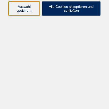
Pädagogik, Familie & Älterwerden
Auswahl
Alle Cookies akzeptieren und
speichern
schließen
Gesundheit
Sprachen & Länder
Beruf & Wirtschaft
Digitale Medien
Volkshochschule Münster
Aegidiistraße 70
48143 Münster
Tel. 02 51/4 92-43 21
vhs@stadt-muenster.de
Lage im Stadtplan