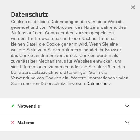
×
Datenschutz
Cookies sind kleine Datenmengen, die von einer Website
gesendet und vom Webbrowser des Nutzers während des
Surfens auf dem Computer des Nutzers gespeichert
Zum Hauptinhalt springen
werden. Ihr Browser speichert jede Nachricht in einer
Der Kurs konnte nicht gefunden werden.
kleinen Datei, die Cookie genannt wird. Wenn Sie eine
weitere Seite vom Server anfordern, sendet Ihr Browser
das Cookie an den Server zurück. Cookies wurden als
zuverlässiger Mechanismus für Websites entwickelt, um
AGB
sich Informationen zu merken oder die Surfaktivitäten des
Impressum
Benutzers aufzuzeichnen. Bitte willigen Sie in die
Verwendung von Cookies ein. Weitere Informationen finden
Datenschutzerklärung
Sie in unseren Datenschutzhinweisen.
Datenschutz
Widerruf
Notwendig
Matomo
Programm
Gesellschaft und Kultur