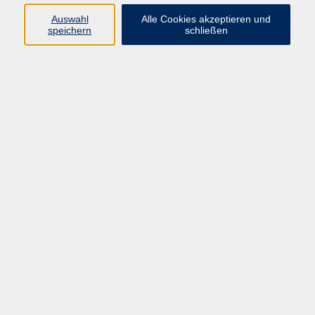
Pädagogik, Familie & Älterwerden
Auswahl
Alle Cookies akzeptieren und
speichern
schließen
Gesundheit
Sprachen & Länder
Beruf & Wirtschaft
Digitale Medien
Volkshochschule Münster
Aegidiistraße 70
48143 Münster
Tel. 02 51/4 92-43 21
vhs@stadt-muenster.de
Lage im Stadtplan