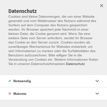
×
Datenschutz
Cookies sind kleine Datenmengen, die von einer Website
gesendet und vom Webbrowser des Nutzers während des
Surfens auf dem Computer des Nutzers gespeichert
Zum Hauptinhalt springen
werden. Ihr Browser speichert jede Nachricht in einer
Der Kurs konnte nicht gefunden werden.
kleinen Datei, die Cookie genannt wird. Wenn Sie eine
weitere Seite vom Server anfordern, sendet Ihr Browser
das Cookie an den Server zurück. Cookies wurden als
zuverlässiger Mechanismus für Websites entwickelt, um
AGB
sich Informationen zu merken oder die Surfaktivitäten des
Impressum
Benutzers aufzuzeichnen. Bitte willigen Sie in die
Verwendung von Cookies ein. Weitere Informationen finden
Datenschutzerklärung
Sie in unseren Datenschutzhinweisen.
Datenschutz
Widerruf
Notwendig
Matomo
Programm
Gesellschaft und Kultur