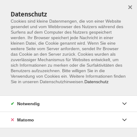
×
Datenschutz
Cookies sind kleine Datenmengen, die von einer Website
gesendet und vom Webbrowser des Nutzers während des
Surfens auf dem Computer des Nutzers gespeichert
Zum Hauptinhalt springen
werden. Ihr Browser speichert jede Nachricht in einer
Der Kurs konnte nicht gefunden werden.
kleinen Datei, die Cookie genannt wird. Wenn Sie eine
weitere Seite vom Server anfordern, sendet Ihr Browser
das Cookie an den Server zurück. Cookies wurden als
zuverlässiger Mechanismus für Websites entwickelt, um
AGB
sich Informationen zu merken oder die Surfaktivitäten des
Impressum
Benutzers aufzuzeichnen. Bitte willigen Sie in die
Verwendung von Cookies ein. Weitere Informationen finden
Datenschutzerklärung
Sie in unseren Datenschutzhinweisen.
Datenschutz
Widerruf
Notwendig
Matomo
Programm
Gesellschaft und Kultur