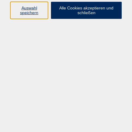
Pädagogik, Familie & Älterwerden
Auswahl
Alle Cookies akzeptieren und
speichern
schließen
Gesundheit
Sprachen & Länder
Beruf & Wirtschaft
Digitale Medien
Volkshochschule Münster
Aegidiistraße 70
48143 Münster
Tel. 02 51/4 92-43 21
vhs@stadt-muenster.de
Lage im Stadtplan