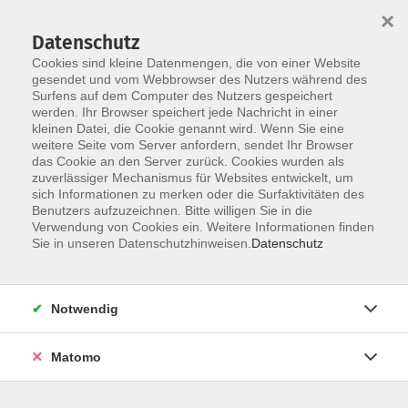
×
Datenschutz
Cookies sind kleine Datenmengen, die von einer Website
gesendet und vom Webbrowser des Nutzers während des
Surfens auf dem Computer des Nutzers gespeichert
Zum Hauptinhalt springen
werden. Ihr Browser speichert jede Nachricht in einer
Der Kurs konnte nicht gefunden werden.
kleinen Datei, die Cookie genannt wird. Wenn Sie eine
weitere Seite vom Server anfordern, sendet Ihr Browser
das Cookie an den Server zurück. Cookies wurden als
zuverlässiger Mechanismus für Websites entwickelt, um
AGB
sich Informationen zu merken oder die Surfaktivitäten des
Impressum
Benutzers aufzuzeichnen. Bitte willigen Sie in die
Verwendung von Cookies ein. Weitere Informationen finden
Datenschutzerklärung
Sie in unseren Datenschutzhinweisen.
Datenschutz
Widerruf
Notwendig
Matomo
Programm
Gesellschaft und Kultur