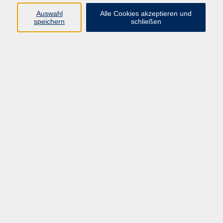
Pädagogik, Familie & Älterwerden
Auswahl
Alle Cookies akzeptieren und
speichern
schließen
Gesundheit
Sprachen & Länder
Beruf & Wirtschaft
Digitale Medien
Volkshochschule Münster
Aegidiistraße 70
48143 Münster
Tel. 02 51/4 92-43 21
vhs@stadt-muenster.de
Lage im Stadtplan