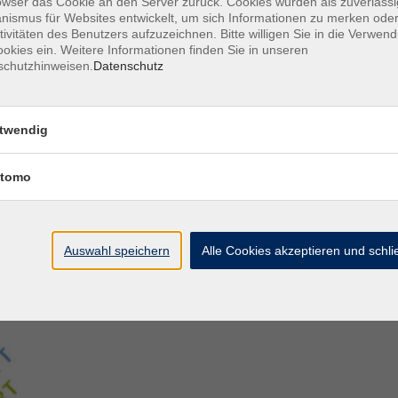
owser das Cookie an den Server zurück. Cookies wurden als zuverlässi
ismus für Websites entwickelt, um sich Informationen zu merken oder
tivitäten des Benutzers aufzuzeichnen. Bitte willigen Sie in die Verwen
Aegidiistraße 70
M
okies ein. Weitere Informationen finden Sie in unseren
48143 Münster
D
schutzhinweisen.
Datenschutz
D
Tel. 02 51/4 92-43 21
U
vhs@stadt-muenster.de
Lage im Stadtplan
twendig
tomo
Auswahl speichern
Alle Cookies akzeptieren und schl