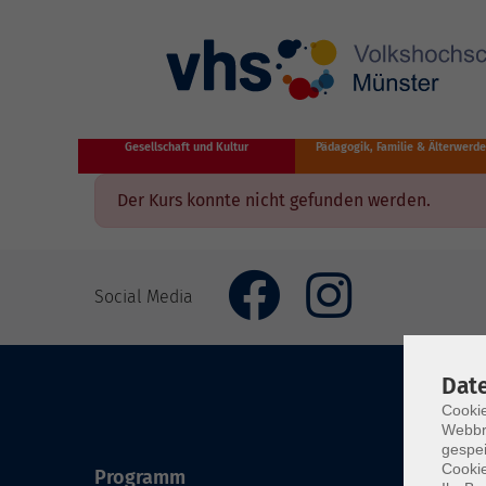
Zum Hauptinhalt springen
Gesellschaft und Kultur
Pädagogik, Familie & Älterwerd
Der Kurs konnte nicht gefunden werden.
Social Media
Dat
Cookie
Webbr
gespei
Cookie
Programm