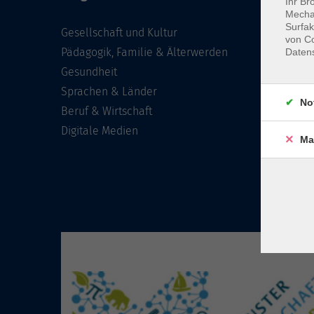
Ihr Br
Mechan
Surfak
Gesellschaft und Kultur
von Co
Pädagogik, Familie & Älterwerden
Daten
Gesundheit
Sprachen & Länder
No
Beruf & Wirtschaft
Digitale Medien
Ma