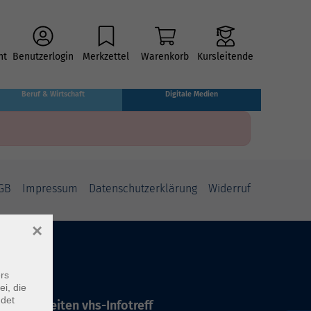
ht
Benutzerlogin
Merkzettel
Warenkorb
Kursleitende
Beruf & Wirtschaft
Digitale Medien
GB
Impressum
Datenschutzerklärung
Widerruf
×
rs
ei, die
ndet
ffnungszeiten vhs-Infotreff