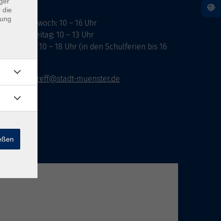
ger
 die
dung
ontag, Mittwoch: 10 – 16 Uhr
ienstag, Freitag: 10 – 13 Uhr
onnerstag: 10 – 18 Uhr (in den Schulferien bis 16
hr)
vhs-infotreff@stadt-muenster.de
ießen