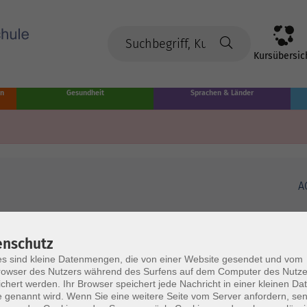
Kursübersic
en
Gesundheit
Sprachen & Länder
A
enschutz
s sind kleine Datenmengen, die von einer Website gesendet und vom
owser des Nutzers während des Surfens auf dem Computer des Nutze
chert werden. Ihr Browser speichert jede Nachricht in einer kleinen Dat
 genannt wird. Wenn Sie eine weitere Seite vom Server anfordern, se
Volkshochschule Münster
Ö