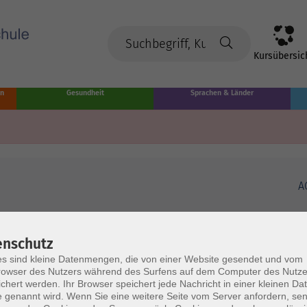
Kursübersic
en
Gesundheit
Sprachen & Länder
A
enschutz
s sind kleine Datenmengen, die von einer Website gesendet und vom
owser des Nutzers während des Surfens auf dem Computer des Nutze
chert werden. Ihr Browser speichert jede Nachricht in einer kleinen Dat
 genannt wird. Wenn Sie eine weitere Seite vom Server anfordern, se
Volkshochschule Münster
Ö