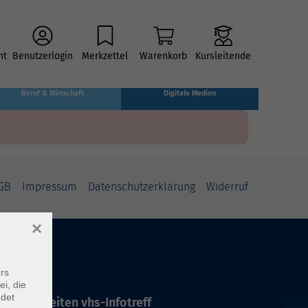
ht
Benutzerlogin
Merkzettel
Warenkorb
Kursleitende
Beruf & Wirtschaft
Digitale Medien
GB
Impressum
Datenschutzerklärung
Widerruf
×
rs
ei, die
ndet
ffnungszeiten vhs-Infotreff