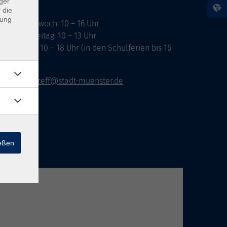
ger
 die
dung
ontag, Mittwoch: 10 – 16 Uhr
ienstag, Freitag: 10 – 13 Uhr
onnerstag: 10 – 18 Uhr (in den Schulferien bis 16
hr)
vhs-infotreff@stadt-muenster.de
ießen