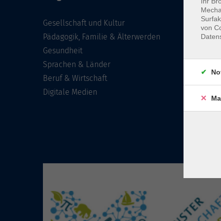
Ihr Br
Mechan
Surfak
Gesellschaft und Kultur
von Co
Pädagogik, Familie & Älterwerden
Daten
Gesundheit
Sprachen & Länder
No
Beruf & Wirtschaft
Digitale Medien
Ma