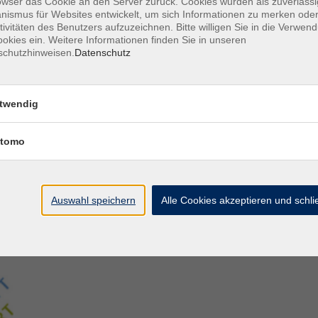
owser das Cookie an den Server zurück. Cookies wurden als zuverlässi
ismus für Websites entwickelt, um sich Informationen zu merken oder
tivitäten des Benutzers aufzuzeichnen. Bitte willigen Sie in die Verwen
Aegidiistraße 70
M
okies ein. Weitere Informationen finden Sie in unseren
48143 Münster
D
schutzhinweisen.
Datenschutz
D
Tel. 02 51/4 92-43 21
U
vhs@stadt-muenster.de
Lage im Stadtplan
twendig
tomo
Auswahl speichern
Alle Cookies akzeptieren und schl