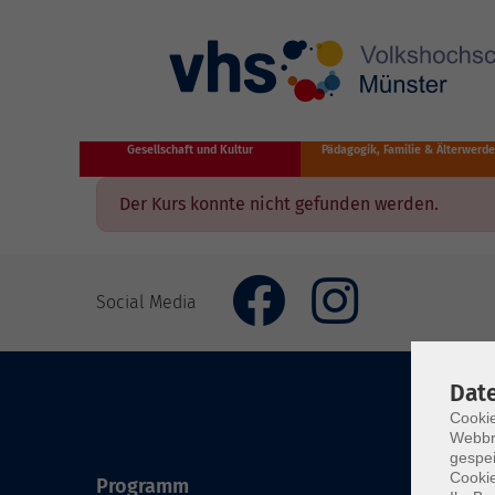
Zum Hauptinhalt springen
Gesellschaft und Kultur
Pädagogik, Familie & Älterwerd
Der Kurs konnte nicht gefunden werden.
Social Media
Dat
Cookie
Webbr
gespei
Cookie
Programm