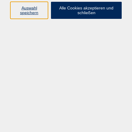
Pädagogik, Familie & Älterwerden
Auswahl
Alle Cookies akzeptieren und
speichern
schließen
Gesundheit
Sprachen & Länder
Beruf & Wirtschaft
Digitale Medien
Volkshochschule Münster
Aegidiistraße 70
48143 Münster
Tel. 02 51/4 92-43 21
vhs@stadt-muenster.de
Lage im Stadtplan