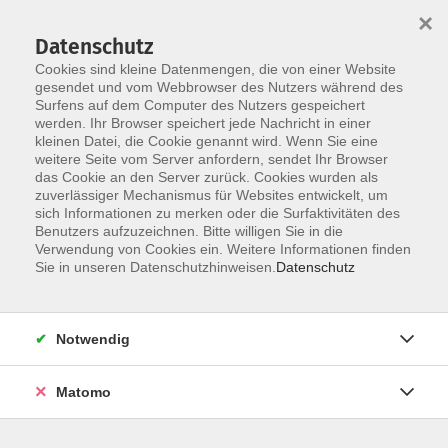
×
Datenschutz
Cookies sind kleine Datenmengen, die von einer Website
gesendet und vom Webbrowser des Nutzers während des
Surfens auf dem Computer des Nutzers gespeichert
Zum Hauptinhalt springen
werden. Ihr Browser speichert jede Nachricht in einer
Der Kurs konnte nicht gefunden werden.
kleinen Datei, die Cookie genannt wird. Wenn Sie eine
weitere Seite vom Server anfordern, sendet Ihr Browser
das Cookie an den Server zurück. Cookies wurden als
zuverlässiger Mechanismus für Websites entwickelt, um
AGB
sich Informationen zu merken oder die Surfaktivitäten des
Impressum
Benutzers aufzuzeichnen. Bitte willigen Sie in die
Verwendung von Cookies ein. Weitere Informationen finden
Datenschutzerklärung
Sie in unseren Datenschutzhinweisen.
Datenschutz
Widerruf
Notwendig
Matomo
Programm
Gesellschaft und Kultur