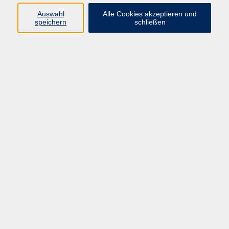
Pädagogik, Familie & Älterwerden
Auswahl
Alle Cookies akzeptieren und
speichern
schließen
Gesundheit
Sprachen & Länder
Beruf & Wirtschaft
Digitale Medien
Volkshochschule Münster
Aegidiistraße 70
48143 Münster
Tel. 02 51/4 92-43 21
vhs@stadt-muenster.de
Lage im Stadtplan