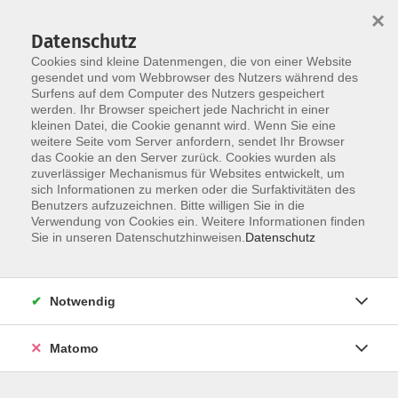
×
Datenschutz
Cookies sind kleine Datenmengen, die von einer Website
gesendet und vom Webbrowser des Nutzers während des
Surfens auf dem Computer des Nutzers gespeichert
Zum Hauptinhalt springen
werden. Ihr Browser speichert jede Nachricht in einer
Der Kurs konnte nicht gefunden werden.
kleinen Datei, die Cookie genannt wird. Wenn Sie eine
weitere Seite vom Server anfordern, sendet Ihr Browser
das Cookie an den Server zurück. Cookies wurden als
zuverlässiger Mechanismus für Websites entwickelt, um
AGB
sich Informationen zu merken oder die Surfaktivitäten des
Impressum
Benutzers aufzuzeichnen. Bitte willigen Sie in die
Verwendung von Cookies ein. Weitere Informationen finden
Datenschutzerklärung
Sie in unseren Datenschutzhinweisen.
Datenschutz
Widerruf
Notwendig
Matomo
Programm
Gesellschaft und Kultur