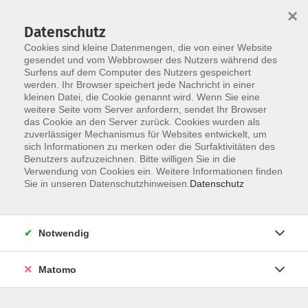
×
Datenschutz
Cookies sind kleine Datenmengen, die von einer Website
gesendet und vom Webbrowser des Nutzers während des
Surfens auf dem Computer des Nutzers gespeichert
Zum Hauptinhalt springen
werden. Ihr Browser speichert jede Nachricht in einer
Der Kurs konnte nicht gefunden werden.
kleinen Datei, die Cookie genannt wird. Wenn Sie eine
weitere Seite vom Server anfordern, sendet Ihr Browser
das Cookie an den Server zurück. Cookies wurden als
zuverlässiger Mechanismus für Websites entwickelt, um
AGB
sich Informationen zu merken oder die Surfaktivitäten des
Impressum
Benutzers aufzuzeichnen. Bitte willigen Sie in die
Verwendung von Cookies ein. Weitere Informationen finden
Datenschutzerklärung
Sie in unseren Datenschutzhinweisen.
Datenschutz
Widerruf
Notwendig
Matomo
Programm
Gesellschaft und Kultur