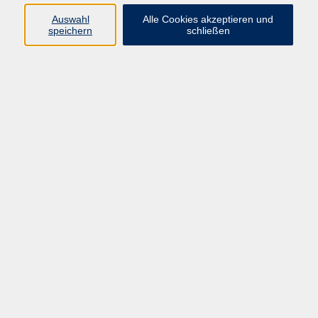
Pädagogik, Familie & Älterwerden
Auswahl
Alle Cookies akzeptieren und
speichern
schließen
Gesundheit
Sprachen & Länder
Beruf & Wirtschaft
Digitale Medien
Volkshochschule Münster
Aegidiistraße 70
48143 Münster
Tel. 02 51/4 92-43 21
vhs@stadt-muenster.de
Lage im Stadtplan