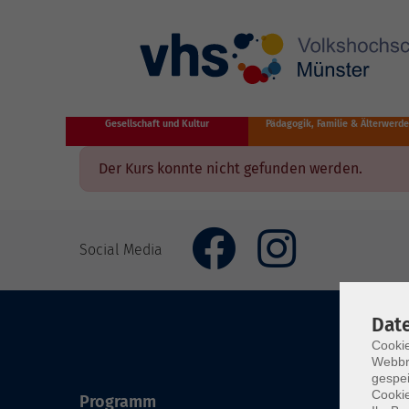
Zum Hauptinhalt springen
Gesellschaft und Kultur
Pädagogik, Familie & Älterwerd
Der Kurs konnte nicht gefunden werden.
Social Media
Dat
Cookie
Webbr
gespei
Cookie
Programm