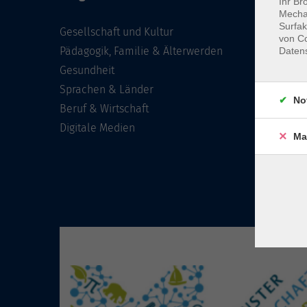
Ihr Br
Mechan
Surfak
Gesellschaft und Kultur
von Co
Pädagogik, Familie & Älterwerden
Daten
Gesundheit
Sprachen & Länder
No
Beruf & Wirtschaft
Digitale Medien
Ma