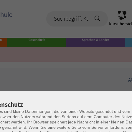
Kursübersic
en
Gesundheit
Sprachen & Länder
A
enschutz
s sind kleine Datenmengen, die von einer Website gesendet und vom
owser des Nutzers während des Surfens auf dem Computer des Nutze
chert werden. Ihr Browser speichert jede Nachricht in einer kleinen Dat
 genannt wird. Wenn Sie eine weitere Seite vom Server anfordern, se
Volkshochschule Münster
Ö