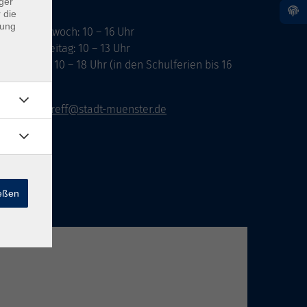
ger
 die
dung
ontag, Mittwoch: 10 – 16 Uhr
ienstag, Freitag: 10 – 13 Uhr
onnerstag: 10 – 18 Uhr (in den Schulferien bis 16
hr)
vhs-infotreff@stadt-muenster.de
ießen