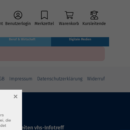
ht
Benutzerlogin
Merkzettel
Warenkorb
Kursleitende
Beruf & Wirtschaft
Digitale Medien
GB
Impressum
Datenschutzerklärung
Widerruf
×
rs
ei, die
ndet
ffnungszeiten vhs-Infotreff