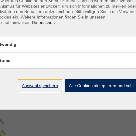
owser das Cookie an den Server zurück. Cookies wurden als zuverlässi
ismus für Websites entwickelt, um sich Informationen zu merken oder
tivitäten des Benutzers aufzuzeichnen. Bitte willigen Sie in die Verwen
Aegidiistraße 70
M
okies ein. Weitere Informationen finden Sie in unseren
48143 Münster
D
schutzhinweisen.
Datenschutz
D
Tel. 02 51/4 92-43 21
U
vhs@stadt-muenster.de
Lage im Stadtplan
twendig
tomo
Auswahl speichern
Alle Cookies akzeptieren und schl