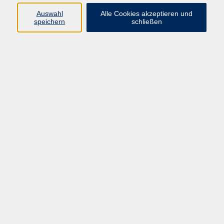
muenster.de
Auswahl
Alle Cookies akzeptieren und
speichern
schließen
Ergebnisse filtern
Italienisch Grundstufe A1 Teil 1
Di. 22.09.2026 16:15
Münster
Italienisch Grundstufe A1 Teil 1
Mi. 23.09.2026 09:15
Münster