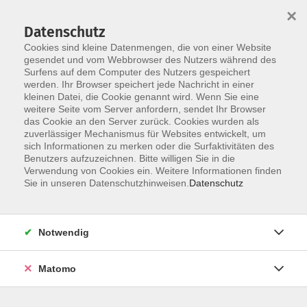
×
Datenschutz
Cookies sind kleine Datenmengen, die von einer Website
gesendet und vom Webbrowser des Nutzers während des
Surfens auf dem Computer des Nutzers gespeichert
Zum Hauptinhalt springen
werden. Ihr Browser speichert jede Nachricht in einer
kleinen Datei, die Cookie genannt wird. Wenn Sie eine
Grundstufe A1.1
weitere Seite vom Server anfordern, sendet Ihr Browser
das Cookie an den Server zurück. Cookies wurden als
zuverlässiger Mechanismus für Websites entwickelt, um
sich Informationen zu merken oder die Surfaktivitäten des
Benutzers aufzuzeichnen. Bitte willigen Sie in die
Verwendung von Cookies ein. Weitere Informationen finden
Sie in unseren Datenschutzhinweisen.
Datenschutz
3 Kurse
zurück zu Grundstufenkurse A1
Notwendig
Kontakt: vhs-Infotreff
Matomo
0251/492-4321
vhs-infotreff@stadt-