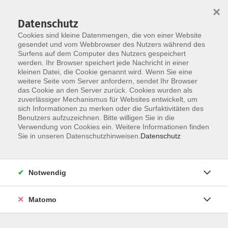
×
Datenschutz
Cookies sind kleine Datenmengen, die von einer Website
gesendet und vom Webbrowser des Nutzers während des
Surfens auf dem Computer des Nutzers gespeichert
Zum Hauptinhalt springen
werden. Ihr Browser speichert jede Nachricht in einer
Der Kurs konnte nicht gefunden werden.
kleinen Datei, die Cookie genannt wird. Wenn Sie eine
weitere Seite vom Server anfordern, sendet Ihr Browser
das Cookie an den Server zurück. Cookies wurden als
zuverlässiger Mechanismus für Websites entwickelt, um
AGB
sich Informationen zu merken oder die Surfaktivitäten des
Impressum
Benutzers aufzuzeichnen. Bitte willigen Sie in die
Verwendung von Cookies ein. Weitere Informationen finden
Datenschutzerklärung
Sie in unseren Datenschutzhinweisen.
Datenschutz
Widerruf
Notwendig
Matomo
Programm
Gesellschaft und Kultur