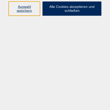
Pädagogik, Familie & Älterwerden
Auswahl
Alle Cookies akzeptieren und
speichern
schließen
Gesundheit
Sprachen & Länder
Beruf & Wirtschaft
Digitale Medien
Volkshochschule Münster
Aegidiistraße 70
48143 Münster
Tel. 02 51/4 92-43 21
vhs@stadt-muenster.de
Lage im Stadtplan