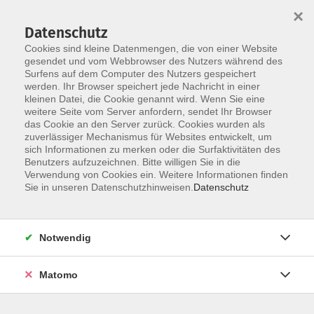
×
Datenschutz
Cookies sind kleine Datenmengen, die von einer Website
gesendet und vom Webbrowser des Nutzers während des
Surfens auf dem Computer des Nutzers gespeichert
Zum Hauptinhalt springen
werden. Ihr Browser speichert jede Nachricht in einer
Der Kurs konnte nicht gefunden werden.
kleinen Datei, die Cookie genannt wird. Wenn Sie eine
weitere Seite vom Server anfordern, sendet Ihr Browser
das Cookie an den Server zurück. Cookies wurden als
zuverlässiger Mechanismus für Websites entwickelt, um
AGB
sich Informationen zu merken oder die Surfaktivitäten des
Impressum
Benutzers aufzuzeichnen. Bitte willigen Sie in die
Verwendung von Cookies ein. Weitere Informationen finden
Datenschutzerklärung
Sie in unseren Datenschutzhinweisen.
Datenschutz
Widerruf
Notwendig
Matomo
Programm
Gesellschaft und Kultur