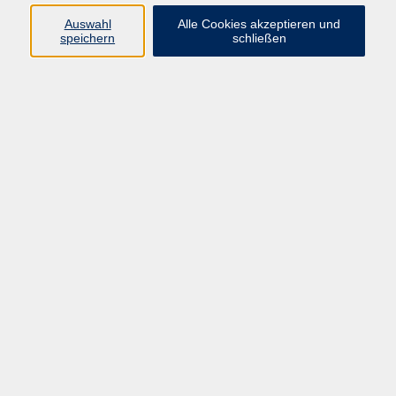
Pädagogik, Familie & Älterwerden
Auswahl
Alle Cookies akzeptieren und
speichern
schließen
Gesundheit
Sprachen & Länder
Beruf & Wirtschaft
Digitale Medien
Volkshochschule Münster
Aegidiistraße 70
48143 Münster
Tel. 02 51/4 92-43 21
vhs@stadt-muenster.de
Lage im Stadtplan