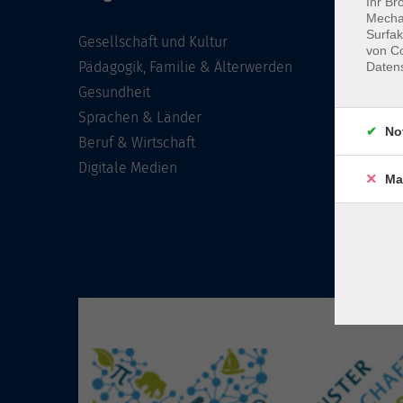
Ihr Br
Mechan
Surfak
Gesellschaft und Kultur
von Co
Pädagogik, Familie & Älterwerden
Daten
Gesundheit
Sprachen & Länder
No
Beruf & Wirtschaft
Digitale Medien
Ma