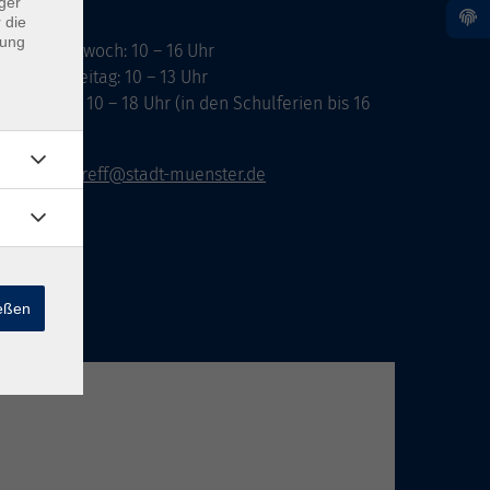
ger
 die
dung
ontag, Mittwoch: 10 – 16 Uhr
ienstag, Freitag: 10 – 13 Uhr
onnerstag: 10 – 18 Uhr (in den Schulferien bis 16
hr)
vhs-infotreff@stadt-muenster.de
ießen