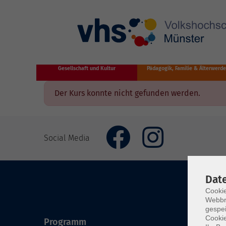
Zum Hauptinhalt springen
Gesellschaft und Kultur
Pädagogik, Familie & Älterwerd
Der Kurs konnte nicht gefunden werden.
Social Media
Dat
Cookie
Webbr
gespei
Cookie
Programm