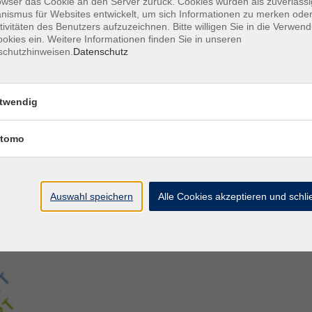
owser das Cookie an den Server zurück. Cookies wurden als zuverlässi
ismus für Websites entwickelt, um sich Informationen zu merken oder
tivitäten des Benutzers aufzuzeichnen. Bitte willigen Sie in die Verwen
Aegidiistraße 70
M
okies ein. Weitere Informationen finden Sie in unseren
48143 Münster
D
schutzhinweisen.
Datenschutz
D
Tel. 02 51/4 92-43 21
U
vhs@stadt-muenster.de
Lage im Stadtplan
twendig
tomo
Auswahl speichern
Alle Cookies akzeptieren und schl