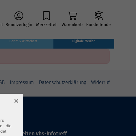
ht
Benutzerlogin
Merkzettel
Warenkorb
Kursleitende
Beruf & Wirtschaft
Digitale Medien
GB
Impressum
Datenschutzerklärung
Widerruf
×
rs
ei, die
ndet
ffnungszeiten vhs-Infotreff