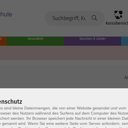
Kursübersic
en
Gesundheit
Sprachen & Länder
A
enschutz
s sind kleine Datenmengen, die von einer Website gesendet und vom
owser des Nutzers während des Surfens auf dem Computer des Nutze
chert werden. Ihr Browser speichert jede Nachricht in einer kleinen Dat
 genannt wird. Wenn Sie eine weitere Seite vom Server anfordern, se
Volkshochschule Münster
Ö