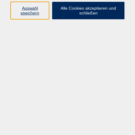
Pädagogik, Familie & Älterwerden
Auswahl
Alle Cookies akzeptieren und
speichern
schließen
Gesundheit
Sprachen & Länder
Beruf & Wirtschaft
Digitale Medien
Volkshochschule Münster
Aegidiistraße 70
48143 Münster
Tel. 02 51/4 92-43 21
vhs@stadt-muenster.de
Lage im Stadtplan