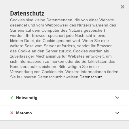
×
Datenschutz
Cookies sind kleine Datenmengen, die von einer Website
gesendet und vom Webbrowser des Nutzers während des
Surfens auf dem Computer des Nutzers gespeichert
Zum Hauptinhalt springen
werden. Ihr Browser speichert jede Nachricht in einer
Der Kurs konnte nicht gefunden werden.
kleinen Datei, die Cookie genannt wird. Wenn Sie eine
weitere Seite vom Server anfordern, sendet Ihr Browser
das Cookie an den Server zurück. Cookies wurden als
zuverlässiger Mechanismus für Websites entwickelt, um
AGB
sich Informationen zu merken oder die Surfaktivitäten des
Impressum
Benutzers aufzuzeichnen. Bitte willigen Sie in die
Verwendung von Cookies ein. Weitere Informationen finden
Datenschutzerklärung
Sie in unseren Datenschutzhinweisen.
Datenschutz
Widerruf
Notwendig
Matomo
Programm
Gesellschaft und Kultur