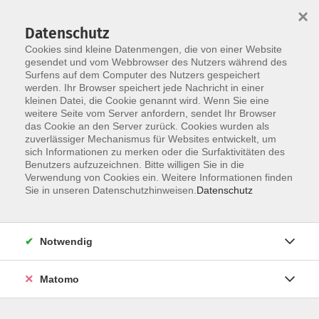
×
Datenschutz
Cookies sind kleine Datenmengen, die von einer Website
gesendet und vom Webbrowser des Nutzers während des
Surfens auf dem Computer des Nutzers gespeichert
Zum Hauptinhalt springen
werden. Ihr Browser speichert jede Nachricht in einer
Der Kurs konnte nicht gefunden werden.
kleinen Datei, die Cookie genannt wird. Wenn Sie eine
weitere Seite vom Server anfordern, sendet Ihr Browser
das Cookie an den Server zurück. Cookies wurden als
zuverlässiger Mechanismus für Websites entwickelt, um
AGB
sich Informationen zu merken oder die Surfaktivitäten des
Impressum
Benutzers aufzuzeichnen. Bitte willigen Sie in die
Verwendung von Cookies ein. Weitere Informationen finden
Datenschutzerklärung
Sie in unseren Datenschutzhinweisen.
Datenschutz
Widerruf
Notwendig
Matomo
Programm
Gesellschaft und Kultur