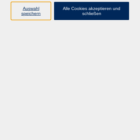
Pädagogik, Familie & Älterwerden
Auswahl
Alle Cookies akzeptieren und
speichern
schließen
Gesundheit
Sprachen & Länder
Beruf & Wirtschaft
Digitale Medien
Volkshochschule Münster
Aegidiistraße 70
48143 Münster
Tel. 02 51/4 92-43 21
vhs@stadt-muenster.de
Lage im Stadtplan