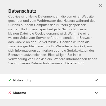
×
Datenschutz
Cookies sind kleine Datenmengen, die von einer Website
gesendet und vom Webbrowser des Nutzers während des
Surfens auf dem Computer des Nutzers gespeichert
Zum Hauptinhalt springen
werden. Ihr Browser speichert jede Nachricht in einer
Der Kurs konnte nicht gefunden werden.
kleinen Datei, die Cookie genannt wird. Wenn Sie eine
weitere Seite vom Server anfordern, sendet Ihr Browser
das Cookie an den Server zurück. Cookies wurden als
zuverlässiger Mechanismus für Websites entwickelt, um
AGB
sich Informationen zu merken oder die Surfaktivitäten des
Impressum
Benutzers aufzuzeichnen. Bitte willigen Sie in die
Verwendung von Cookies ein. Weitere Informationen finden
Datenschutzerklärung
Sie in unseren Datenschutzhinweisen.
Datenschutz
Widerruf
Notwendig
Matomo
Programm
Gesellschaft und Kultur