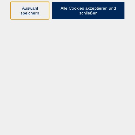
Pädagogik, Familie & Älterwerden
Auswahl
Alle Cookies akzeptieren und
speichern
schließen
Gesundheit
Sprachen & Länder
Beruf & Wirtschaft
Digitale Medien
Volkshochschule Münster
Aegidiistraße 70
48143 Münster
Tel. 02 51/4 92-43 21
vhs@stadt-muenster.de
Lage im Stadtplan