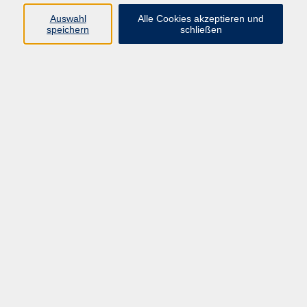
Pädagogik, Familie & Älterwerden
Auswahl
Alle Cookies akzeptieren und
speichern
schließen
Gesundheit
Sprachen & Länder
Beruf & Wirtschaft
Digitale Medien
Volkshochschule Münster
Aegidiistraße 70
48143 Münster
Tel. 02 51/4 92-43 21
vhs@stadt-muenster.de
Lage im Stadtplan