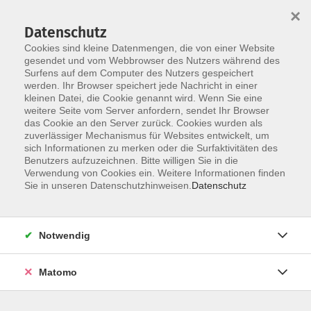
×
Datenschutz
Cookies sind kleine Datenmengen, die von einer Website
gesendet und vom Webbrowser des Nutzers während des
Surfens auf dem Computer des Nutzers gespeichert
Zum Hauptinhalt springen
werden. Ihr Browser speichert jede Nachricht in einer
Der Kurs konnte nicht gefunden werden.
kleinen Datei, die Cookie genannt wird. Wenn Sie eine
weitere Seite vom Server anfordern, sendet Ihr Browser
das Cookie an den Server zurück. Cookies wurden als
zuverlässiger Mechanismus für Websites entwickelt, um
AGB
sich Informationen zu merken oder die Surfaktivitäten des
Impressum
Benutzers aufzuzeichnen. Bitte willigen Sie in die
Verwendung von Cookies ein. Weitere Informationen finden
Datenschutzerklärung
Sie in unseren Datenschutzhinweisen.
Datenschutz
Widerruf
Notwendig
Matomo
Programm
Gesellschaft und Kultur