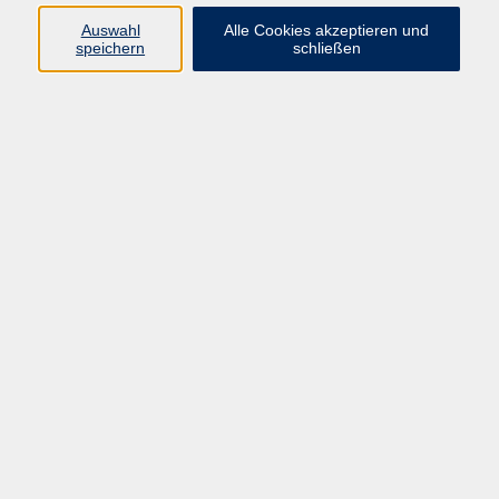
Pädagogik, Familie & Älterwerden
Auswahl
Alle Cookies akzeptieren und
speichern
schließen
Gesundheit
Sprachen & Länder
Beruf & Wirtschaft
Digitale Medien
Volkshochschule Münster
Aegidiistraße 70
48143 Münster
Tel. 02 51/4 92-43 21
vhs@stadt-muenster.de
Lage im Stadtplan