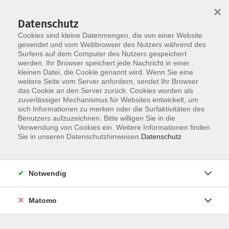
×
Datenschutz
Cookies sind kleine Datenmengen, die von einer Website
gesendet und vom Webbrowser des Nutzers während des
Surfens auf dem Computer des Nutzers gespeichert
Zum Hauptinhalt springen
werden. Ihr Browser speichert jede Nachricht in einer
Der Kurs konnte nicht gefunden werden.
kleinen Datei, die Cookie genannt wird. Wenn Sie eine
weitere Seite vom Server anfordern, sendet Ihr Browser
das Cookie an den Server zurück. Cookies wurden als
zuverlässiger Mechanismus für Websites entwickelt, um
AGB
sich Informationen zu merken oder die Surfaktivitäten des
Impressum
Benutzers aufzuzeichnen. Bitte willigen Sie in die
Verwendung von Cookies ein. Weitere Informationen finden
Datenschutzerklärung
Sie in unseren Datenschutzhinweisen.
Datenschutz
Widerruf
Notwendig
Matomo
Programm
Gesellschaft und Kultur