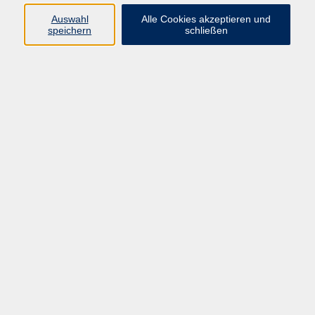
Pädagogik, Familie & Älterwerden
Auswahl
Alle Cookies akzeptieren und
speichern
schließen
Gesundheit
Sprachen & Länder
Beruf & Wirtschaft
Digitale Medien
Volkshochschule Münster
Aegidiistraße 70
48143 Münster
Tel. 02 51/4 92-43 21
vhs@stadt-muenster.de
Lage im Stadtplan