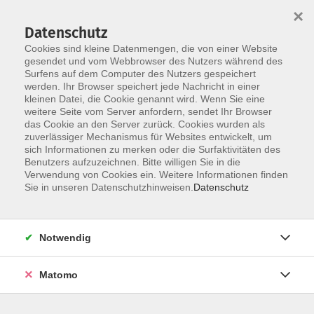
×
Datenschutz
Cookies sind kleine Datenmengen, die von einer Website
gesendet und vom Webbrowser des Nutzers während des
Surfens auf dem Computer des Nutzers gespeichert
Zum Hauptinhalt springen
werden. Ihr Browser speichert jede Nachricht in einer
Der Kurs konnte nicht gefunden werden.
kleinen Datei, die Cookie genannt wird. Wenn Sie eine
weitere Seite vom Server anfordern, sendet Ihr Browser
das Cookie an den Server zurück. Cookies wurden als
zuverlässiger Mechanismus für Websites entwickelt, um
AGB
sich Informationen zu merken oder die Surfaktivitäten des
Impressum
Benutzers aufzuzeichnen. Bitte willigen Sie in die
Verwendung von Cookies ein. Weitere Informationen finden
Datenschutzerklärung
Sie in unseren Datenschutzhinweisen.
Datenschutz
Widerruf
Notwendig
Matomo
Programm
Gesellschaft und Kultur