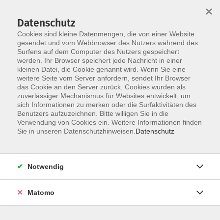
×
Datenschutz
Cookies sind kleine Datenmengen, die von einer Website
gesendet und vom Webbrowser des Nutzers während des
Surfens auf dem Computer des Nutzers gespeichert
Zum Hauptinhalt springen
werden. Ihr Browser speichert jede Nachricht in einer
Rund ums Älterwerden: Kurse und
kleinen Datei, die Cookie genannt wird. Wenn Sie eine
weitere Seite vom Server anfordern, sendet Ihr Browser
Vorträge
das Cookie an den Server zurück. Cookies wurden als
zuverlässiger Mechanismus für Websites entwickelt, um
sich Informationen zu merken oder die Surfaktivitäten des
Benutzers aufzuzeichnen. Bitte willigen Sie in die
Verwendung von Cookies ein. Weitere Informationen finden
Sie in unseren Datenschutzhinweisen.
Datenschutz
54 Kurse
zurück zu Pädagogik, Familie, Älterwerden
Notwendig
Kontakt: vhs-Infotreff
Matomo
0251/492-4321
vhs-infotreff@stadt-