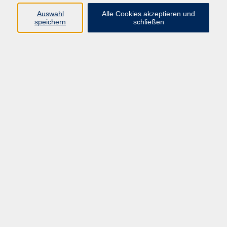
muenster.de
Auswahl
Alle Cookies akzeptieren und
speichern
schließen
Ergebnisse filtern
Sing- und Musikkreis
Do. 16.07.2026 10:00
Münster
Sing- und Musikkreis
Do. 16.07.2026 13:30
Münster