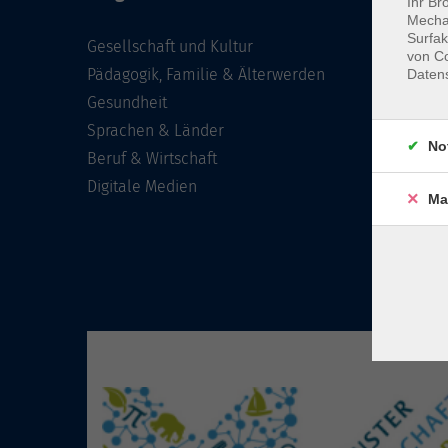
Ihr Br
Mechan
Surfak
Gesellschaft und Kultur
von Co
Pädagogik, Familie & Älterwerden
Daten
Gesundheit
Sprachen & Länder
No
Beruf & Wirtschaft
Digitale Medien
Ma