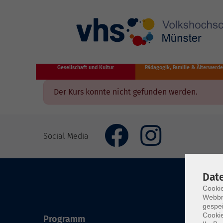
Zum Hauptinhalt springen
Gesellschaft und Kultur
Pädagogik, Familie & Älterwerd
Der Kurs konnte nicht gefunden werden.
Social Media
Dat
Cookie
Webbr
gespei
Cookie
Programm