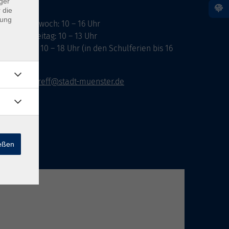
ger
 die
dung
ontag, Mittwoch: 10 – 16 Uhr
ienstag, Freitag: 10 – 13 Uhr
onnerstag: 10 – 18 Uhr (in den Schulferien bis 16
hr)
vhs-infotreff@stadt-muenster.de
ießen