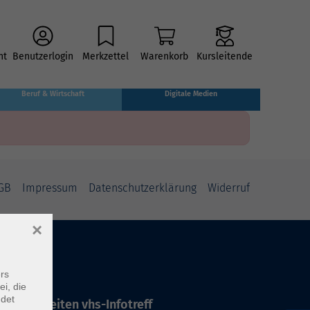
ht
Benutzerlogin
Merkzettel
Warenkorb
Kursleitende
Beruf & Wirtschaft
Digitale Medien
GB
Impressum
Datenschutzerklärung
Widerruf
×
rs
ei, die
ndet
ffnungszeiten vhs-Infotreff