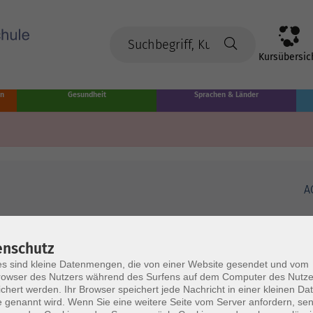
Kursübersic
en
Gesundheit
Sprachen & Länder
A
enschutz
s sind kleine Datenmengen, die von einer Website gesendet und vom
owser des Nutzers während des Surfens auf dem Computer des Nutze
chert werden. Ihr Browser speichert jede Nachricht in einer kleinen Dat
 genannt wird. Wenn Sie eine weitere Seite vom Server anfordern, se
Volkshochschule Münster
Ö