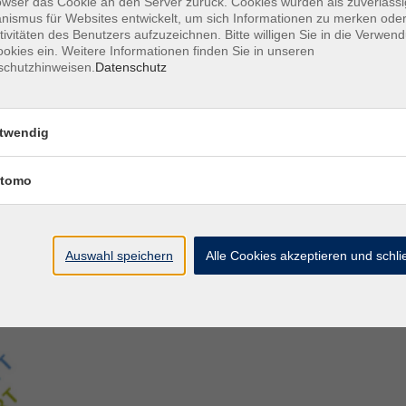
owser das Cookie an den Server zurück. Cookies wurden als zuverlässi
ismus für Websites entwickelt, um sich Informationen zu merken oder
tivitäten des Benutzers aufzuzeichnen. Bitte willigen Sie in die Verwen
Aegidiistraße 70
M
okies ein. Weitere Informationen finden Sie in unseren
48143 Münster
D
schutzhinweisen.
Datenschutz
D
Tel. 02 51/4 92-43 21
U
vhs@stadt-muenster.de
Lage im Stadtplan
twendig
tomo
Auswahl speichern
Alle Cookies akzeptieren und schl