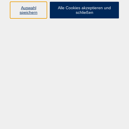
Pädagogik, Familie & Älterwerden
Auswahl
Alle Cookies akzeptieren und
speichern
schließen
Gesundheit
Sprachen & Länder
Beruf & Wirtschaft
Digitale Medien
Volkshochschule Münster
Aegidiistraße 70
48143 Münster
Tel. 02 51/4 92-43 21
vhs@stadt-muenster.de
Lage im Stadtplan