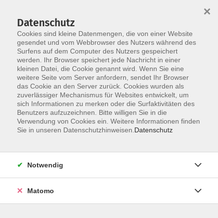
×
Datenschutz
Cookies sind kleine Datenmengen, die von einer Website
gesendet und vom Webbrowser des Nutzers während des
Surfens auf dem Computer des Nutzers gespeichert
Zum Hauptinhalt springen
werden. Ihr Browser speichert jede Nachricht in einer
Der Kurs konnte nicht gefunden werden.
kleinen Datei, die Cookie genannt wird. Wenn Sie eine
weitere Seite vom Server anfordern, sendet Ihr Browser
das Cookie an den Server zurück. Cookies wurden als
zuverlässiger Mechanismus für Websites entwickelt, um
AGB
sich Informationen zu merken oder die Surfaktivitäten des
Impressum
Benutzers aufzuzeichnen. Bitte willigen Sie in die
Verwendung von Cookies ein. Weitere Informationen finden
Datenschutzerklärung
Sie in unseren Datenschutzhinweisen.
Datenschutz
Widerruf
Notwendig
Matomo
Programm
Gesellschaft und Kultur