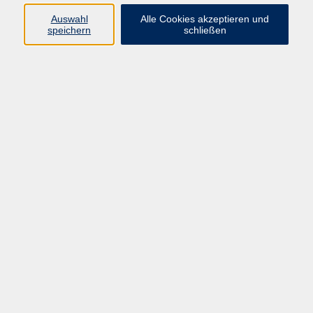
Pädagogik, Familie & Älterwerden
Auswahl
Alle Cookies akzeptieren und
speichern
schließen
Gesundheit
Sprachen & Länder
Beruf & Wirtschaft
Digitale Medien
Volkshochschule Münster
Aegidiistraße 70
48143 Münster
Tel. 02 51/4 92-43 21
vhs@stadt-muenster.de
Lage im Stadtplan