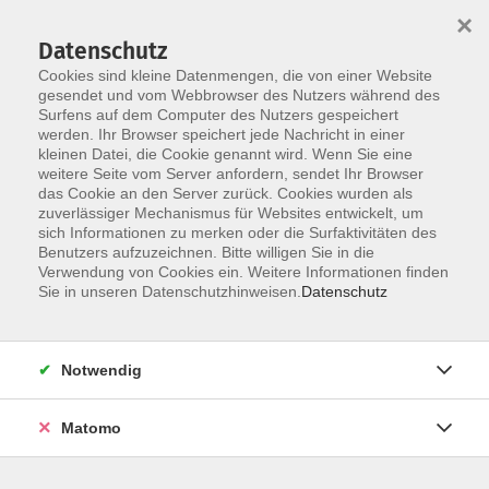
×
Datenschutz
Cookies sind kleine Datenmengen, die von einer Website
gesendet und vom Webbrowser des Nutzers während des
Surfens auf dem Computer des Nutzers gespeichert
Zum Hauptinhalt springen
werden. Ihr Browser speichert jede Nachricht in einer
Der Kurs konnte nicht gefunden werden.
kleinen Datei, die Cookie genannt wird. Wenn Sie eine
weitere Seite vom Server anfordern, sendet Ihr Browser
das Cookie an den Server zurück. Cookies wurden als
zuverlässiger Mechanismus für Websites entwickelt, um
AGB
sich Informationen zu merken oder die Surfaktivitäten des
Impressum
Benutzers aufzuzeichnen. Bitte willigen Sie in die
Verwendung von Cookies ein. Weitere Informationen finden
Datenschutzerklärung
Sie in unseren Datenschutzhinweisen.
Datenschutz
Widerruf
Notwendig
Matomo
Programm
Gesellschaft und Kultur