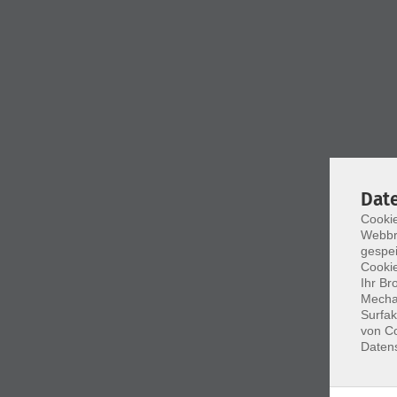
Dat
Cookie
Webbr
gespei
Cookie
Ihr Br
Mechan
Surfak
von Co
Daten