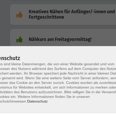
Kreatives Nähen für Anfänger/-innen und
Fortgeschrittene
Nähkurs am Freitagvormittag!
enschutz
Linolschnitt nach (eigenen)
s sind kleine Datenmengen, die von einer Website gesendet und vom
Tuschezeichnungen/-malerei
owser des Nutzers während des Surfens auf dem Computer des Nutze
chert werden. Ihr Browser speichert jede Nachricht in einer kleinen Dat
 genannt wird. Wenn Sie eine weitere Seite vom Server anfordern, se
owser das Cookie an den Server zurück. Cookies wurden als zuverlässi
ismus für Websites entwickelt, um sich Informationen zu merken oder
Linolschnitt Weihnachtskarten
tivitäten des Benutzers aufzuzeichnen. Bitte willigen Sie in die Verwen
okies ein. Weitere Informationen finden Sie in unseren
schutzhinweisen.
Datenschutz
Kreatives Nähen für Anfänger/-innen und