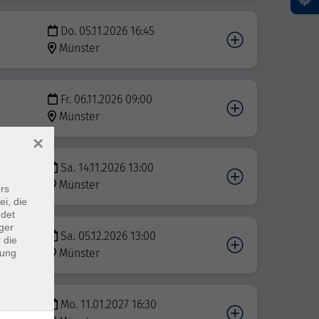
Do. 05.11.2026 16:45
Münster
Fr. 06.11.2026 09:00
Münster
×
Sa. 14.11.2026 13:00
Münster
rs
ei, die
ndet
ger
Sa. 05.12.2026 13:00
 die
Münster
dung
Mo. 11.01.2027 16:30