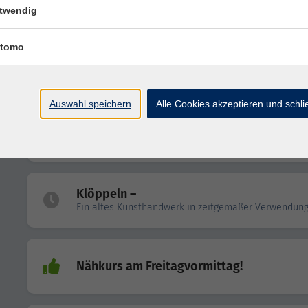
Fortgeschrittene
twendig
tomo
Kreatives Nähen für Anfänger/-innen und
Fortgeschrittene
Auswahl speichern
Alle Cookies akzeptieren und schl
Kreatives Nähen für Anfänger/-innen und
Fortgeschrittene
Mittwochskurs
Klöppeln –
Ein altes Kunsthandwerk in zeitgemäßer Verwendun
Nähkurs am Freitagvormittag!