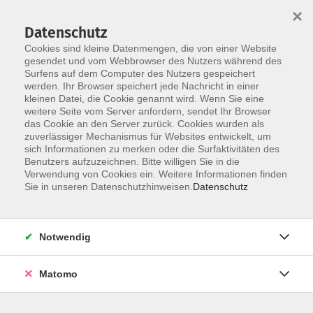
×
Datenschutz
Cookies sind kleine Datenmengen, die von einer Website
gesendet und vom Webbrowser des Nutzers während des
Surfens auf dem Computer des Nutzers gespeichert
Zum Hauptinhalt springen
werden. Ihr Browser speichert jede Nachricht in einer
Der Kurs konnte nicht gefunden werden.
kleinen Datei, die Cookie genannt wird. Wenn Sie eine
weitere Seite vom Server anfordern, sendet Ihr Browser
das Cookie an den Server zurück. Cookies wurden als
zuverlässiger Mechanismus für Websites entwickelt, um
AGB
sich Informationen zu merken oder die Surfaktivitäten des
Impressum
Benutzers aufzuzeichnen. Bitte willigen Sie in die
Verwendung von Cookies ein. Weitere Informationen finden
Datenschutzerklärung
Sie in unseren Datenschutzhinweisen.
Datenschutz
Widerruf
Notwendig
Matomo
Programm
Gesellschaft und Kultur