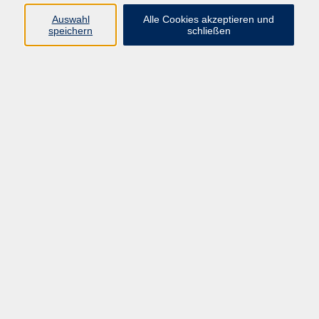
Pädagogik, Familie & Älterwerden
Auswahl
Alle Cookies akzeptieren und
speichern
schließen
Gesundheit
Sprachen & Länder
Beruf & Wirtschaft
Digitale Medien
Volkshochschule Münster
Aegidiistraße 70
48143 Münster
Tel. 02 51/4 92-43 21
vhs@stadt-muenster.de
Lage im Stadtplan