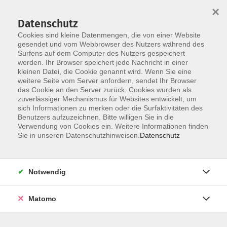
×
Datenschutz
Cookies sind kleine Datenmengen, die von einer Website
gesendet und vom Webbrowser des Nutzers während des
Surfens auf dem Computer des Nutzers gespeichert
Zum Hauptinhalt springen
werden. Ihr Browser speichert jede Nachricht in einer
Der Kurs konnte nicht gefunden werden.
kleinen Datei, die Cookie genannt wird. Wenn Sie eine
weitere Seite vom Server anfordern, sendet Ihr Browser
das Cookie an den Server zurück. Cookies wurden als
zuverlässiger Mechanismus für Websites entwickelt, um
AGB
sich Informationen zu merken oder die Surfaktivitäten des
Impressum
Benutzers aufzuzeichnen. Bitte willigen Sie in die
Verwendung von Cookies ein. Weitere Informationen finden
Datenschutzerklärung
Sie in unseren Datenschutzhinweisen.
Datenschutz
Widerruf
Notwendig
Matomo
Programm
Gesellschaft und Kultur