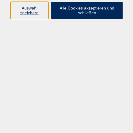
Pädagogik, Familie & Älterwerden
Auswahl
Alle Cookies akzeptieren und
speichern
schließen
Gesundheit
Sprachen & Länder
Beruf & Wirtschaft
Digitale Medien
Volkshochschule Münster
Aegidiistraße 70
48143 Münster
Tel. 02 51/4 92-43 21
vhs@stadt-muenster.de
Lage im Stadtplan