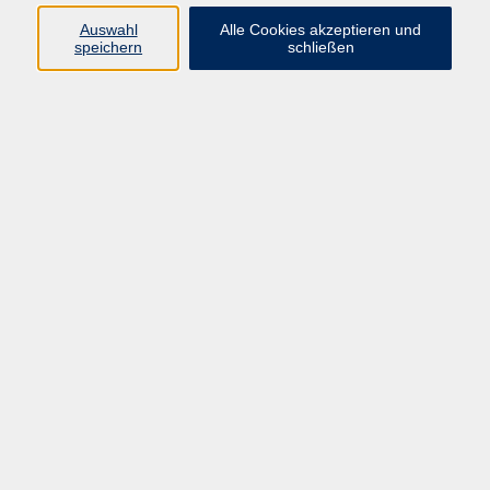
Pädagogik, Familie & Älterwerden
Auswahl
Alle Cookies akzeptieren und
speichern
schließen
Gesundheit
Sprachen & Länder
Beruf & Wirtschaft
Digitale Medien
Volkshochschule Münster
Aegidiistraße 70
48143 Münster
Tel. 02 51/4 92-43 21
vhs@stadt-muenster.de
Lage im Stadtplan