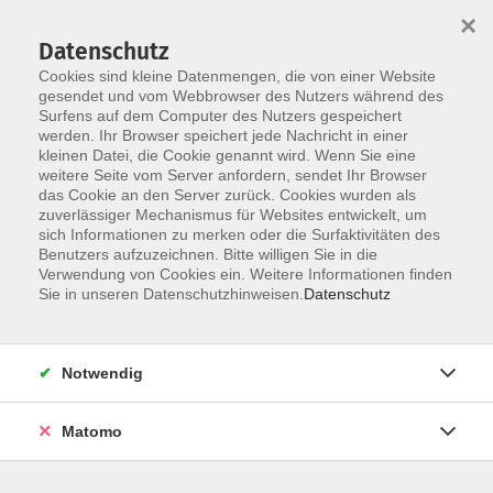
×
Datenschutz
Cookies sind kleine Datenmengen, die von einer Website
gesendet und vom Webbrowser des Nutzers während des
Surfens auf dem Computer des Nutzers gespeichert
Zum Hauptinhalt springen
werden. Ihr Browser speichert jede Nachricht in einer
Der Kurs konnte nicht gefunden werden.
kleinen Datei, die Cookie genannt wird. Wenn Sie eine
weitere Seite vom Server anfordern, sendet Ihr Browser
das Cookie an den Server zurück. Cookies wurden als
zuverlässiger Mechanismus für Websites entwickelt, um
AGB
sich Informationen zu merken oder die Surfaktivitäten des
Impressum
Benutzers aufzuzeichnen. Bitte willigen Sie in die
Verwendung von Cookies ein. Weitere Informationen finden
Datenschutzerklärung
Sie in unseren Datenschutzhinweisen.
Datenschutz
Widerruf
Notwendig
Matomo
Programm
Gesellschaft und Kultur