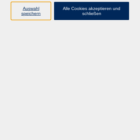
Pädagogik, Familie & Älterwerden
Auswahl
Alle Cookies akzeptieren und
speichern
schließen
Gesundheit
Sprachen & Länder
Beruf & Wirtschaft
Digitale Medien
Volkshochschule Münster
Aegidiistraße 70
48143 Münster
Tel. 02 51/4 92-43 21
vhs@stadt-muenster.de
Lage im Stadtplan