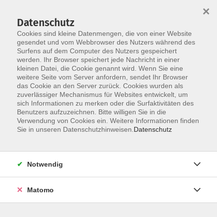
×
Datenschutz
Cookies sind kleine Datenmengen, die von einer Website
gesendet und vom Webbrowser des Nutzers während des
Surfens auf dem Computer des Nutzers gespeichert
Zum Hauptinhalt springen
werden. Ihr Browser speichert jede Nachricht in einer
Der Kurs konnte nicht gefunden werden.
kleinen Datei, die Cookie genannt wird. Wenn Sie eine
weitere Seite vom Server anfordern, sendet Ihr Browser
das Cookie an den Server zurück. Cookies wurden als
zuverlässiger Mechanismus für Websites entwickelt, um
AGB
sich Informationen zu merken oder die Surfaktivitäten des
Impressum
Benutzers aufzuzeichnen. Bitte willigen Sie in die
Verwendung von Cookies ein. Weitere Informationen finden
Datenschutzerklärung
Sie in unseren Datenschutzhinweisen.
Datenschutz
Widerruf
Notwendig
Matomo
Programm
Gesellschaft und Kultur