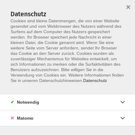
×
Datenschutz
Cookies sind kleine Datenmengen, die von einer Website
gesendet und vom Webbrowser des Nutzers während des
Surfens auf dem Computer des Nutzers gespeichert
Zum Hauptinhalt springen
werden. Ihr Browser speichert jede Nachricht in einer
Der Kurs konnte nicht gefunden werden.
kleinen Datei, die Cookie genannt wird. Wenn Sie eine
weitere Seite vom Server anfordern, sendet Ihr Browser
das Cookie an den Server zurück. Cookies wurden als
zuverlässiger Mechanismus für Websites entwickelt, um
AGB
sich Informationen zu merken oder die Surfaktivitäten des
Impressum
Benutzers aufzuzeichnen. Bitte willigen Sie in die
Verwendung von Cookies ein. Weitere Informationen finden
Datenschutzerklärung
Sie in unseren Datenschutzhinweisen.
Datenschutz
Widerruf
Notwendig
Matomo
Programm
Gesellschaft und Kultur