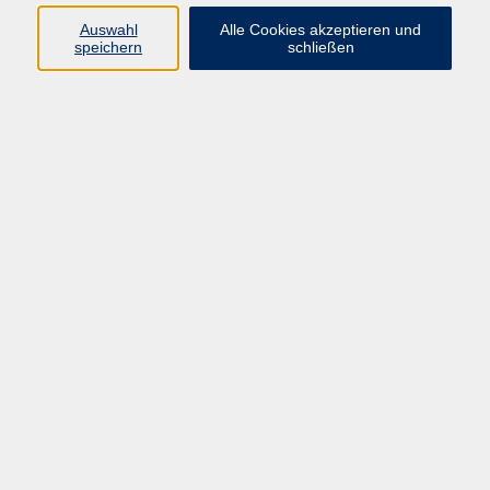
Pädagogik, Familie & Älterwerden
Auswahl
Alle Cookies akzeptieren und
speichern
schließen
Gesundheit
Sprachen & Länder
Beruf & Wirtschaft
Digitale Medien
Volkshochschule Münster
Aegidiistraße 70
48143 Münster
Tel. 02 51/4 92-43 21
vhs@stadt-muenster.de
Lage im Stadtplan