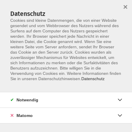
×
Datenschutz
Cookies sind kleine Datenmengen, die von einer Website
gesendet und vom Webbrowser des Nutzers während des
Surfens auf dem Computer des Nutzers gespeichert
Zum Hauptinhalt springen
werden. Ihr Browser speichert jede Nachricht in einer
Der Kurs konnte nicht gefunden werden.
kleinen Datei, die Cookie genannt wird. Wenn Sie eine
weitere Seite vom Server anfordern, sendet Ihr Browser
das Cookie an den Server zurück. Cookies wurden als
zuverlässiger Mechanismus für Websites entwickelt, um
AGB
sich Informationen zu merken oder die Surfaktivitäten des
Impressum
Benutzers aufzuzeichnen. Bitte willigen Sie in die
Verwendung von Cookies ein. Weitere Informationen finden
Datenschutzerklärung
Sie in unseren Datenschutzhinweisen.
Datenschutz
Widerruf
Notwendig
Matomo
Programm
Gesellschaft und Kultur