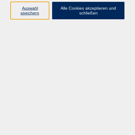
Pädagogik, Familie & Älterwerden
Auswahl
Alle Cookies akzeptieren und
speichern
schließen
Gesundheit
Sprachen & Länder
Beruf & Wirtschaft
Digitale Medien
Volkshochschule Münster
Aegidiistraße 70
48143 Münster
Tel. 02 51/4 92-43 21
vhs@stadt-muenster.de
Lage im Stadtplan